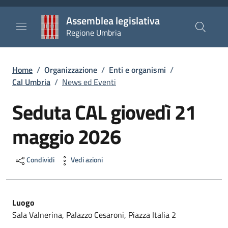
Salta al contenuto principale
Salta al piè di pagina
Assemblea legislativa
Regione Umbria
Briciole di pane
Home
/
Organizzazione
/
Enti e organismi
/
Cal Umbria
/
News ed Eventi
Seduta CAL giovedì 21
maggio 2026
Condividi
Vedi azioni
Luogo
Sala Valnerina, Palazzo Cesaroni, Piazza Italia 2