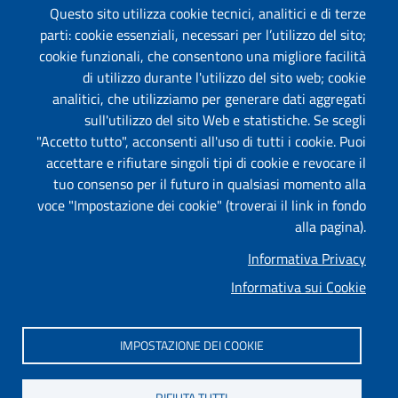
Questo sito utilizza cookie tecnici, analitici e di terze
parti: cookie essenziali, necessari per l’utilizzo del sito;
Amministrazione Trasparente
cookie funzionali, che consentono una migliore facilità
Segnalazione Illeciti
(whistleblowing)
di utilizzo durante l'utilizzo del sito web; cookie
analitici, che utilizziamo per generare dati aggregati
Albo on-line
sull'utilizzo del sito Web e statistiche. Se scegli
"Accetto tutto", acconsenti all'uso di tutti i cookie. Puoi
accettare e rifiutare singoli tipi di cookie e revocare il
tuo consenso per il futuro in qualsiasi momento alla
Useful links section
Piè di pagina
voce "Impostazione dei cookie" (troverai il link in fondo
Mappa
alla pagina).
Informativa Privacy
Privacy
Informativa sui Cookie
Informativa Cookies
Impostazione dei cookie
IMPOSTAZIONE DEI COOKIE
Dichiarazione di accessibilità
RIFIUTA TUTTI