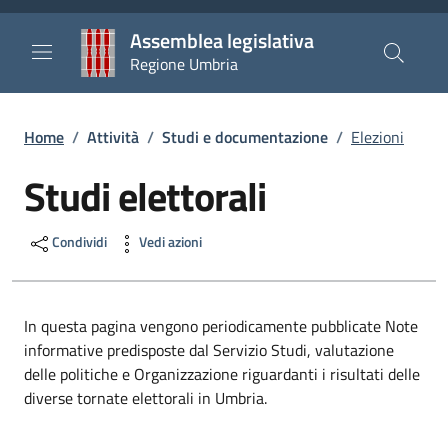
Salta al contenuto principale
Salta al piè di pagina
Assemblea legislativa
Regione Umbria
Briciole di pane
Home
/
Attività
/
Studi e documentazione
/
Elezioni
Studi elettorali
Condividi
Vedi azioni
In questa pagina vengono periodicamente pubblicate Note
informative predisposte dal Servizio Studi, valutazione
delle politiche e Organizzazione riguardanti i risultati delle
diverse tornate elettorali in Umbria.