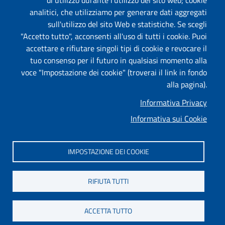
di utilizzo durante l'utilizzo del sito web; cookie
analitici, che utilizziamo per generare dati aggregati
Albo on-line
sull'utilizzo del sito Web e statistiche. Se scegli
"Accetto tutto", acconsenti all'uso di tutti i cookie. Puoi
accettare e rifiutare singoli tipi di cookie e revocare il
tuo consenso per il futuro in qualsiasi momento alla
Useful links section
Piè di pagina
voce "Impostazione dei cookie" (troverai il link in fondo
Mappa
alla pagina).
Informativa Privacy
Privacy
Informativa sui Cookie
Informativa Cookies
Impostazione dei cookie
IMPOSTAZIONE DEI COOKIE
Dichiarazione di accessibilità
RIFIUTA TUTTI
Responsabile del sito
Intranet
ACCETTA TUTTO