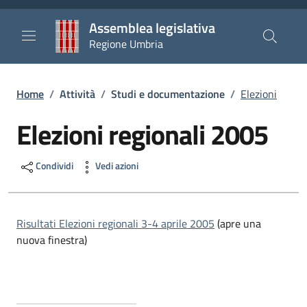
Salta al contenuto principale
Salta al piè di pagina
Assemblea legislativa
Regione Umbria
Briciole di pane
Home
/
Attività
/
Studi e documentazione
/
Elezioni
Elezioni regionali 2005
Condividi
Vedi azioni
Risultati Elezioni regionali 3-4 aprile 2005
(apre una
nuova finestra)