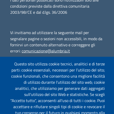
I dati personali pubblicati sono riutilizzabili solo alle
condizioni previste dalla direttiva comunitaria
2003/98/CE e dal d.lgs. 36/2006
Vi invitiamo ad utilizzare la seguente mail per
segnalare pagine o sezioni non accessibili, in modo da
fornirvi un contenuto alternativo e correggere gli
errori:
comunicazione@alumbria.it
Questo sito utilizza cookie tecnici, analitici e di terze
parti: cookie essenziali, necessari per l’utilizzo del sito;
Amministrazione Trasparente
cookie funzionali, che consentono una migliore facilità
Segnalazione Illeciti
(whistleblowing)
di utilizzo durante l'utilizzo del sito web; cookie
analitici, che utilizziamo per generare dati aggregati
Albo on-line
sull'utilizzo del sito Web e statistiche. Se scegli
"Accetto tutto", acconsenti all'uso di tutti i cookie. Puoi
accettare e rifiutare singoli tipi di cookie e revocare il
tuo consenso per il futuro in qualsiasi momento alla