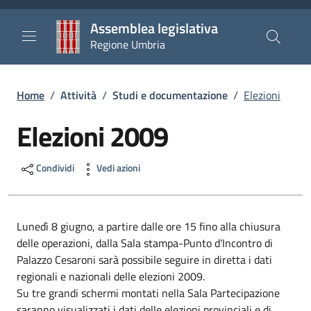
Salta al contenuto principale
Salta al piè di pagina
Assemblea legislativa
Regione Umbria
Briciole di pane
Home
/
Attività
/
Studi e documentazione
/
Elezioni
Elezioni 2009
Condividi
Vedi azioni
Lunedì 8 giugno, a partire dalle ore 15 fino alla chiusura
delle operazioni, dalla Sala stampa-Punto d'Incontro di
Palazzo Cesaroni sarà possibile seguire in diretta i dati
regionali e nazionali delle elezioni 2009.
Su tre grandi schermi montati nella Sala Partecipazione
saranno visualizzati i dati delle elezioni provinciali e di