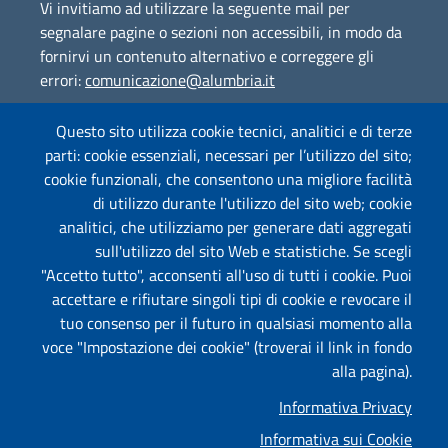
Vi invitiamo ad utilizzare la seguente mail per
segnalare pagine o sezioni non accessibili, in modo da
fornirvi un contenuto alternativo e correggere gli
errori:
comunicazione@alumbria.it
Questo sito utilizza cookie tecnici, analitici e di terze
parti: cookie essenziali, necessari per l’utilizzo del sito;
Amministrazione Trasparente
cookie funzionali, che consentono una migliore facilità
Segnalazione Illeciti
(whistleblowing)
di utilizzo durante l'utilizzo del sito web; cookie
analitici, che utilizziamo per generare dati aggregati
Albo on-line
sull'utilizzo del sito Web e statistiche. Se scegli
"Accetto tutto", acconsenti all'uso di tutti i cookie. Puoi
accettare e rifiutare singoli tipi di cookie e revocare il
tuo consenso per il futuro in qualsiasi momento alla
Useful links section
Piè di pagina
voce "Impostazione dei cookie" (troverai il link in fondo
Mappa
alla pagina).
Informativa Privacy
Privacy
Informativa sui Cookie