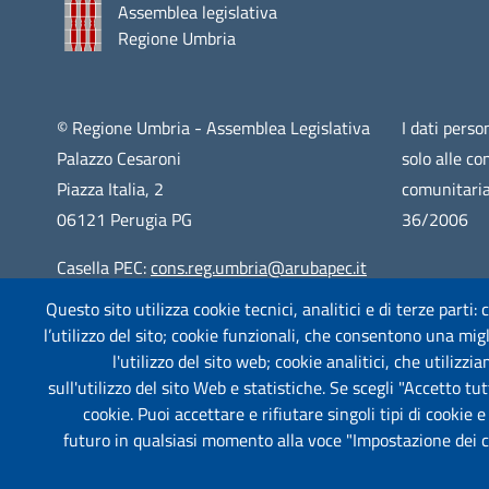
Assemblea legislativa
Regione Umbria
© Regione Umbria - Assemblea Legislativa
I dati person
Palazzo Cesaroni
solo alle co
Piazza Italia, 2
comunitaria
06121 Perugia PG
36/2006
Casella PEC:
cons.reg.umbria@arubapec.it
Questo sito utilizza cookie tecnici, analitici e di terze parti:
Centralino: 075 5761
l’utilizzo del sito; cookie funzionali, che consentono una migli
CF: 94065130547
l'utilizzo del sito web; cookie analitici, che utilizz
sull'utilizzo del sito Web e statistiche. Se scegli "Accetto tutt
cookie. Puoi accettare e rifiutare singoli tipi di cookie 
futuro in qualsiasi momento alla voce "Impostazione dei coo
Piè di pagina
Useful links section