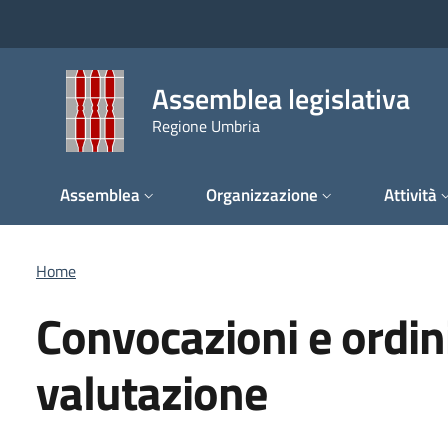
Salta al contenuto principale
Salta al piè di pagina
Assemblea legislativa
Regione Umbria
Assemblea
Organizzazione
Attività
Briciole di pane
Home
Convocazioni e ordin
valutazione