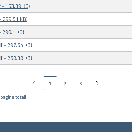
f - 153.39 KB)
 - 299.51 KB)
- 298.1 KB)
df - 297.54 KB)
df - 268.38 KB)
1
2
3
Pagina precedente
Pagina attuale
Page
Page
Pagina successiv
 pagine totali