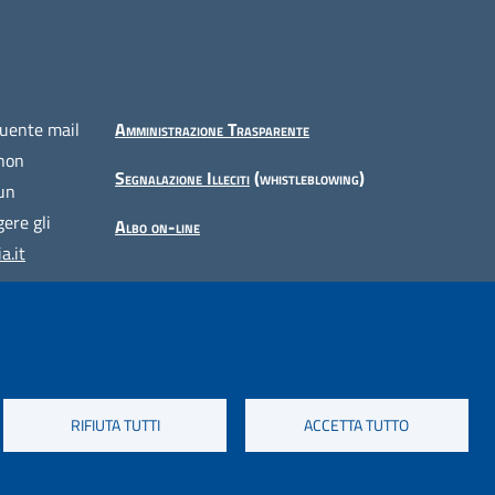
guente mail
Amministrazione Trasparente
 non
Segnalazione Illeciti
(whistleblowing)
 un
ere gli
Albo on-line
a.it
RIFIUTA TUTTI
ACCETTA TUTTO