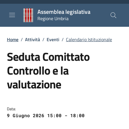
Salta al contenuto principale
Salta al piè di pagina
Assemblea legislativa
Regione Umbria
Briciole di pane
Home
/
Attività
/
Eventi
/
Calendario Istituzionale
Seduta Comittato
Controllo e la
valutazione
Data:
9 Giugno 2026 15:00 - 18:00