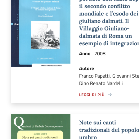
il secondo conflitto
mondiale e l’esodo dei
giuliano dalmati. Il
Villaggio Giuliano-
dalmata di Roma un
esempio di integrazio
Anno
2008
Autore
Franco Papetti, Giovanni Stel
Dino Renato Nardelli
LEGGI DI PIÙ
A PROPOSITO DI LEGGI DI PI
Note sui canti
tradizionali del popol
umbro