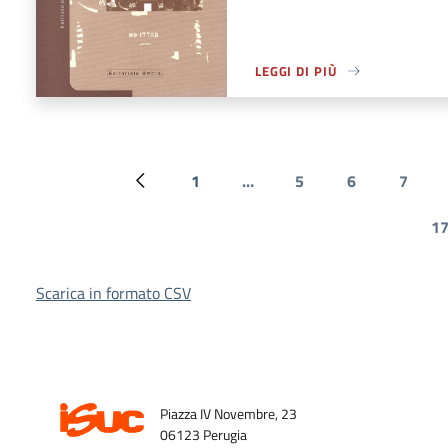
LEGGI DI PIÙ
A PROPOSITO DI LEGGI DI PIÙ
Paginazione
1
…
5
6
7
Pagina precedente
Prima pagina
Page
Page
Page
17
Scarica in formato CSV
Piazza IV Novembre, 23
06123 Perugia