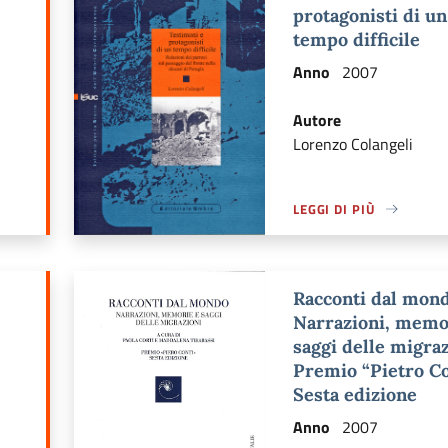
protagonisti di un
tempo difficile
Anno
2007
Autore
Lorenzo Colangeli
LEGGI DI PIÙ
Ù DI: IMMAGINI DI MIGRAZIONI. LABORATORIO DIDATTICO ATTRAVERS
A PROPOSITO DI LEGGI 
Racconti dal mond
Narrazioni, memo
saggi delle migraz
Premio “Pietro Co
Sesta edizione
Anno
2007