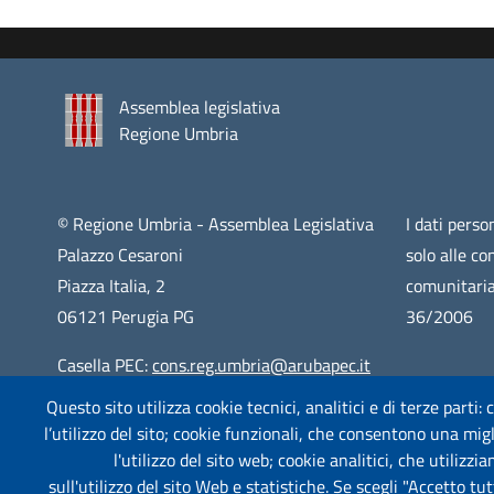
Assemblea legislativa
Regione Umbria
© Regione Umbria - Assemblea Legislativa
I dati person
Palazzo Cesaroni
solo alle co
Piazza Italia, 2
comunitaria
06121 Perugia PG
36/2006
Casella PEC:
cons.reg.umbria@arubapec.it
Questo sito utilizza cookie tecnici, analitici e di terze parti:
Centralino: 075 5761
l’utilizzo del sito; cookie funzionali, che consentono una migli
CF: 94065130547
l'utilizzo del sito web; cookie analitici, che utilizz
sull'utilizzo del sito Web e statistiche. Se scegli "Accetto tutt