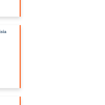
DI PIÙ DI: DEPORTAZIONE E INTERNAMENTO IN UMBRIA. PISSIGNANO 
isia
I PIÙ DI: GLI ITALIANI DI TUNISIA