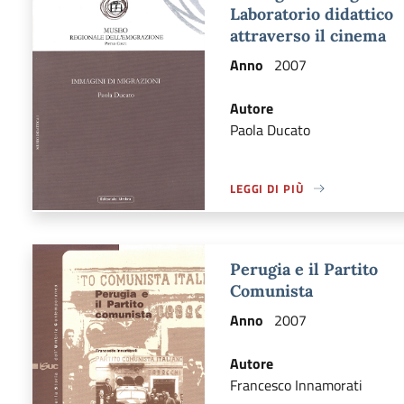
Laboratorio didattico
attraverso il cinema
Anno
2007
Autore
Paola Ducato
LEGGI DI PIÙ
A PROPOSITO DI LEGGI DI PI
Perugia e il Partito
Comunista
Anno
2007
Autore
Francesco Innamorati