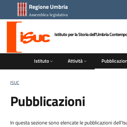
Salta al contenuto principale
Salta al piè di pagina
Regione Umbria
Assemblea legislativa
Istituto per la Storia dell'Umbria Contemp
ISUC
Istituto
Attività
Pubblicazion
Briciole di pane
ISUC
Pubblicazioni
In questa sezione sono elencate le pubblicazioni dell'Is