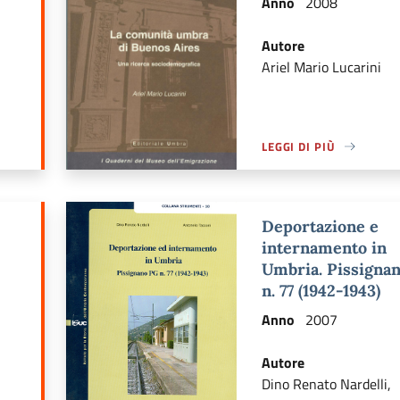
Anno
2008
Autore
Ariel Mario Lucarini
LEGGI DI PIÙ
Ù DI: NOTE SUI CANTI TRADIZIONALI DEL POPOLO UMBRO
A PROPOSITO DI LEGGI 
Deportazione e
internamento in
Umbria. Pissigna
n. 77 (1942-1943)
Anno
2007
Autore
Dino Renato Nardelli,