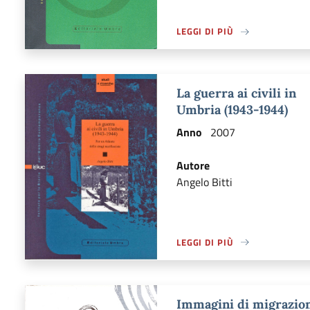
LEGGI DI PIÙ
A PROPOSITO DI LEGGI DI PI
La guerra ai civili in
Umbria (1943-1944)
Anno
2007
Autore
Angelo Bitti
LEGGI DI PIÙ
A PROPOSITO DI LEGGI DI PIÙ
Immagini di migrazion