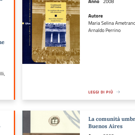
Anno
2008
Autore
Maria Selina Ametrano
Arnaldo Perrino
ne
li,
LEGGI DI PIÙ
Ù DI: LE TERRE ADRIATICHE PERDUTE DELL’ITALIA DOPO IL SECONDO
A PROPOSITO DI LEGGI 
La comunità umbr
o
Buenos Aires