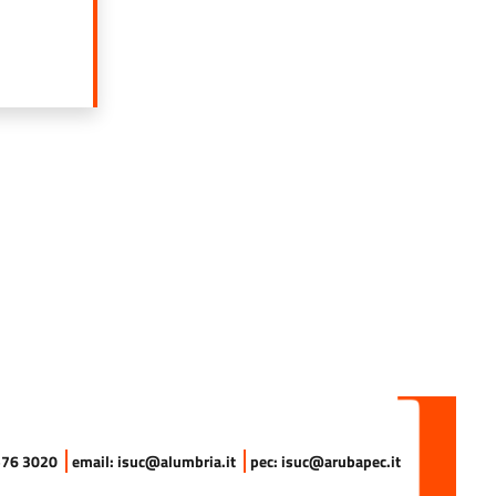
DI PIÙ DI: RACCONTI DAL MONDO. NARRAZIONI, MEMORIE E SAGGI DE
ina
gina successiva
 576 3020
email: isuc@alumbria.it
pec: isuc@arubapec.it