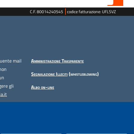
C.F. 80014240545
codice fatturazione: UFLSVZ
guente mail
Amministrazione Trasparente
 non
Segnalazione Illeciti
(whistleblowing)
 un
ere gli
Albo on-line
a.it