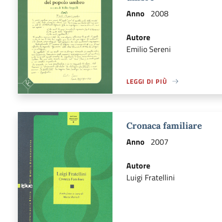
Anno
2008
Autore
Emilio Sereni
LEGGI DI PIÙ
A PROPOSITO DI LEGGI DI PI
Cronaca familiare
Anno
2007
Autore
Luigi Fratellini