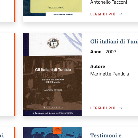
Antonello Tacconi
LEGGI DI PIÙ
Ù DI: CRONACA FAMILIARE
A PROPOSITO DI LEGGI 
Gli italiani di Tun
Anno
2007
Autore
Marinette Pendola
LEGGI DI PIÙ
 DI: LA GUERRA AI CIVILI IN UMBRIA (1943-1944)
A PROPOSITO DI LEGGI D
i.
Testimoni e