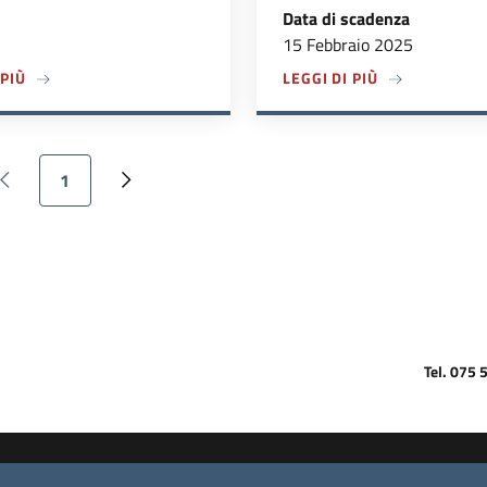
Data di scadenza
15 Febbraio 2025
TECNICO SCIENTIFICO ISUC
A PROPOSITO DI CONVOCAZIONE COMITATO TECNICO SCIENTIF
A PROPOSITO 
 PIÙ
LEGGI DI PIÙ
Paginazione
Pagina attuale
1
Pagina precedente
Pagina successiva
Tel. 075