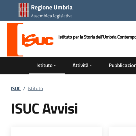
Salta al contenuto principale
Salta al piè di pagina
Regione Umbria
Assemblea legislativa
Istituto per la Storia dell'Umbria Contemp
ISUC
Istituto
Attività
Pubblicazion
Briciole di pane
ISUC
/
Istituto
ISUC Avvisi