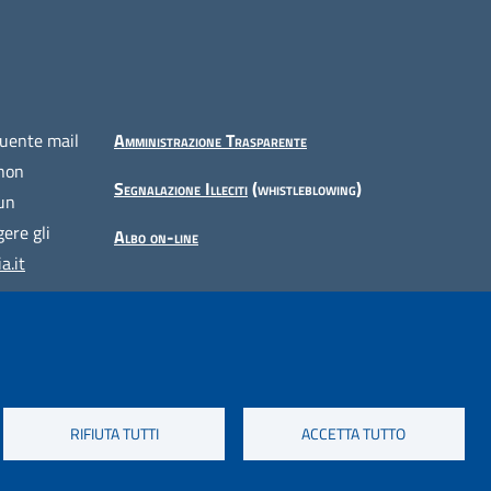
guente mail
Amministrazione Trasparente
 non
Segnalazione Illeciti
(whistleblowing)
 un
ere gli
Albo on-line
a.it
RIFIUTA TUTTI
ACCETTA TUTTO