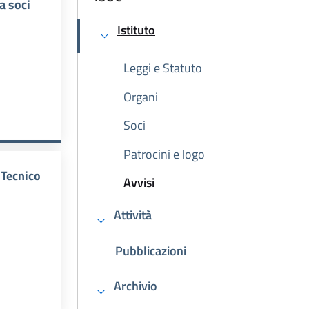
a soci
Istituto
Attivo
Leggi e Statuto
Organi
ICO - ISUC
DI CONVOCAZIONE ASSEMBLEA SOCI
Soci
Patrocini e logo
Tecnico
Avvisi
Attivo
Attività
Pubblicazioni
Archivio
DI CONVOCAZIONE COMITATO TECNICO SCIENTIFICO - ISUC