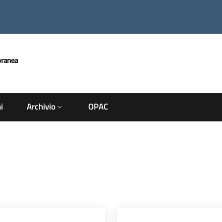
oranea
i
Archivio
OPAC