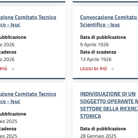
zione Comitato Tecnico
Convocazione Comitato 
ico - Isuc
Scientifico - Isuc
ubblicazione
Data di pubblicazione
o 2026
9 Aprile 1926
scadenza
Data di scadenza
o 2026
13 Aprile 1926
A SOCI
A PROPOSITO DI CONVOCAZIONE COMITATO TECNICO SCIENTIF
A PROPOSITO 
 PIÙ
LEGGI DI PIÙ
zione Comitato Tecnico
INDIVIDUAZIONE DI UN
ico - Isuc
SOGGETTO OPERANTE 
SETTORE DELLA RICERC
ubblicazione
STORICA
aio 2025
scadenza
Data di pubblicazione
aio 2025
28 Gennaio 2025