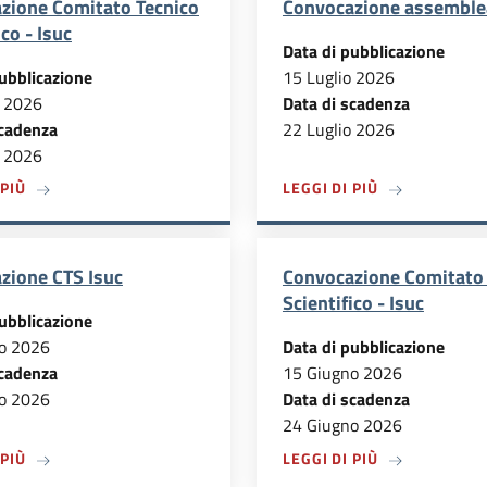
zione Comitato Tecnico
Convocazione assemble
ico - Isuc
Data di pubblicazione
ubblicazione
15 Luglio 2026
o 2026
Data di scadenza
scadenza
22 Luglio 2026
o 2026
A PROPOSITO DI CONVOCAZIONE COMITATO TECNICO SCIENTIF
A PROPOSITO 
 PIÙ
LEGGI DI PIÙ
zione CTS Isuc
Convocazione Comitato 
Scientifico - Isuc
ubblicazione
o 2026
Data di pubblicazione
scadenza
15 Giugno 2026
o 2026
Data di scadenza
24 Giugno 2026
ONVOCAZIONEC
A PROPOSITO DI CONVOCAZIONE CTS ISUC
A PROPOSITO 
 PIÙ
LEGGI DI PIÙ