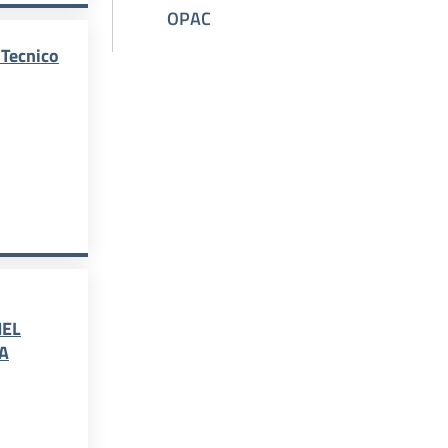
OPAC
Tecnico
ICO - ISUC
DI CONVOCAZIONE COMITATO TECNICO SCIENTIFICO - ISUC
NEL
A