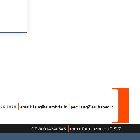
ICO - ISUC
DI INDIVIDUAZIONE DI UN SOGGETTO OPERANTE NEL SETTORE DE
 576 3020
email: isuc@alumbria.it
pec: isuc@arubapec.it
C.F. 80014240545
codice fatturazione: UFLSVZ