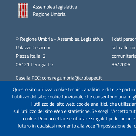
Assemblea legislativa
Regione Umbria
© Regione Umbria - Assemblea Legislativa
I dati person
Palazzo Cesaroni
solo alle co
Piazza Italia, 2
comunitaria
06121 Perugia PG
36/2006
Casella PEC:
cons.reg.umbria@arubapec.it
Questo sito utilizza cookie tecnici, analitici e di terze parti:
Centralino: 075 5761
l’utilizzo del sito; cookie funzionali, che consentono una migli
CF: 94065130547
l'utilizzo del sito web; cookie analitici, che utilizz
sull'utilizzo del sito Web e statistiche. Se scegli "Accetto tutt
cookie. Puoi accettare e rifiutare singoli tipi di cookie 
futuro in qualsiasi momento alla voce "Impostazione dei coo
Piè di pagina
Useful links section