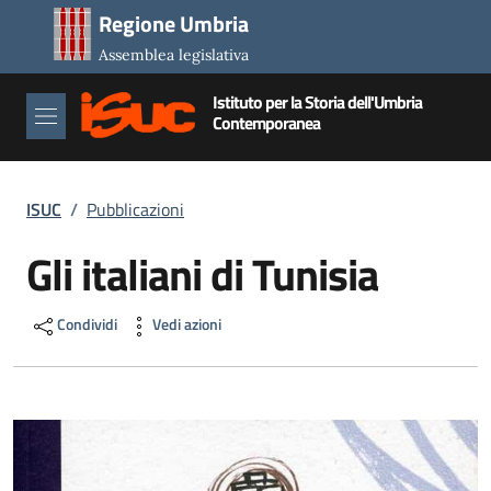
Salta al contenuto principale
Salta al piè di pagina
Regione Umbria
Assemblea legislativa
Istituto per la Storia dell'Umbria
Contemporanea
Briciole di pane
ISUC
/
Pubblicazioni
Gli italiani di Tunisia
Condividi
Vedi azioni