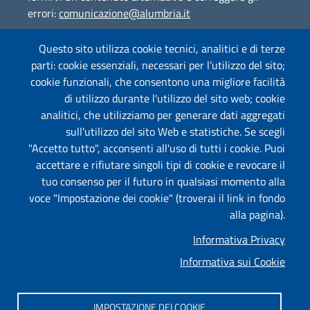
errori:
comunicazione@alumbria.it
Questo sito utilizza cookie tecnici, analitici e di terze
parti: cookie essenziali, necessari per l’utilizzo del sito;
Amministrazione Trasparente
cookie funzionali, che consentono una migliore facilità
Segnalazione Illeciti
(whistleblowing)
di utilizzo durante l'utilizzo del sito web; cookie
analitici, che utilizziamo per generare dati aggregati
Albo on-line
sull'utilizzo del sito Web e statistiche. Se scegli
"Accetto tutto", acconsenti all'uso di tutti i cookie. Puoi
accettare e rifiutare singoli tipi di cookie e revocare il
tuo consenso per il futuro in qualsiasi momento alla
Useful links section
Piè di pagina
voce "Impostazione dei cookie" (troverai il link in fondo
Mappa
alla pagina).
Informativa Privacy
Privacy
Informativa sui Cookie
Informativa Cookies
Impostazione dei cookie
IMPOSTAZIONE DEI COOKIE