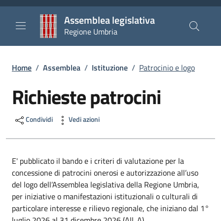
Salta al contenuto principale
Salta al piè di pagina
Assemblea legislativa
Regione Umbria
Briciole di pane
Home
/
Assemblea
/
Istituzione
/
Patrocinio e logo
Richieste patrocini
Condividi
Vedi azioni
E' pubblicato il bando e i criteri di valutazione per la
concessione di patrocini onerosi e autorizzazione all’uso
del logo dell’Assemblea legislativa della Regione Umbria,
per iniziative o manifestazioni istituzionali o culturali di
particolare interesse e rilievo regionale, che iniziano dal 1°
luglio 2026 al 31 dicembre 2026 (All. A).