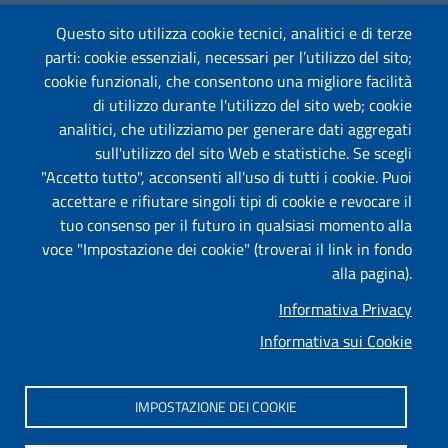
Questo sito utilizza cookie tecnici, analitici e di terze
parti: cookie essenziali, necessari per l’utilizzo del sito;
Amministrazione Trasparente
cookie funzionali, che consentono una migliore facilità
Segnalazione Illeciti
(whistleblowing)
di utilizzo durante l'utilizzo del sito web; cookie
analitici, che utilizziamo per generare dati aggregati
Albo on-line
sull'utilizzo del sito Web e statistiche. Se scegli
"Accetto tutto", acconsenti all'uso di tutti i cookie. Puoi
accettare e rifiutare singoli tipi di cookie e revocare il
tuo consenso per il futuro in qualsiasi momento alla
Useful links section
Piè di pagina
voce "Impostazione dei cookie" (troverai il link in fondo
Mappa
alla pagina).
Informativa Privacy
Privacy
Informativa sui Cookie
Informativa Cookies
Impostazione dei cookie
IMPOSTAZIONE DEI COOKIE
Dichiarazione di accessibilità