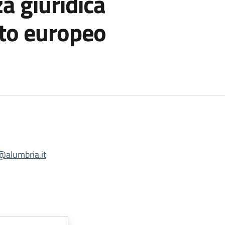
a giuridica
tto europeo
@alumbria.it