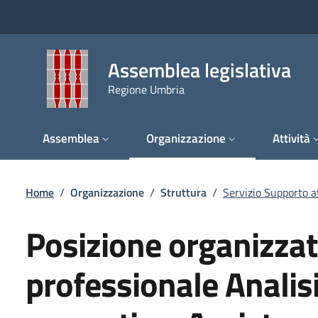
Salta al contenuto principale
Salta al piè di pagina
Assemblea legislativa
Regione Umbria
Assemblea
Organizzazione
Attività
Briciole di pane
Home
/
Organizzazione
/
Struttura
/
Servizio Supporto at
Posizione organizzat
professionale Analisi