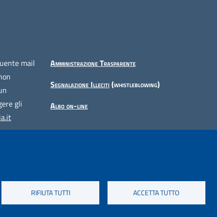
guente mail
Amministrazione Trasparente
 non
Segnalazione Illeciti
(whistleblowing)
 un
ere gli
Albo on-line
a.it
RIFIUTA TUTTI
ACCETTA TUTTO