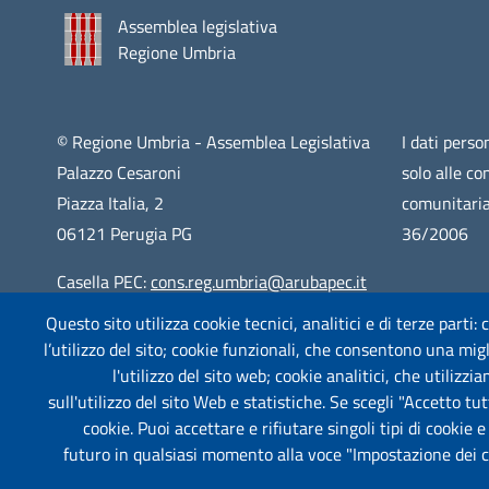
Assemblea legislativa
Regione Umbria
© Regione Umbria - Assemblea Legislativa
I dati person
Palazzo Cesaroni
solo alle co
Piazza Italia, 2
comunitaria
06121 Perugia PG
36/2006
Casella PEC:
cons.reg.umbria@arubapec.it
Questo sito utilizza cookie tecnici, analitici e di terze parti:
Centralino: 075 5761
l’utilizzo del sito; cookie funzionali, che consentono una migli
CF: 94065130547
l'utilizzo del sito web; cookie analitici, che utilizz
sull'utilizzo del sito Web e statistiche. Se scegli "Accetto tutt
cookie. Puoi accettare e rifiutare singoli tipi di cookie 
futuro in qualsiasi momento alla voce "Impostazione dei coo
Piè di pagina
Useful links section