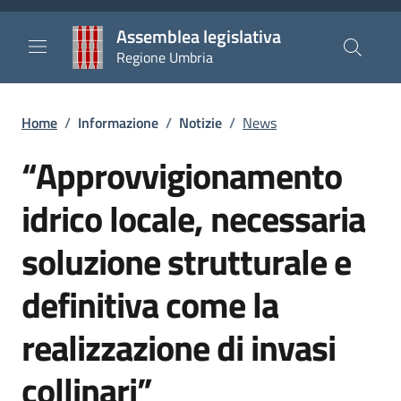
Salta al contenuto principale
Salta al piè di pagina
Assemblea legislativa
Regione Umbria
Briciole di pane
Home
/
Informazione
/
Notizie
/
News
“Approvvigionamento
idrico locale, necessaria
soluzione strutturale e
definitiva come la
realizzazione di invasi
collinari”