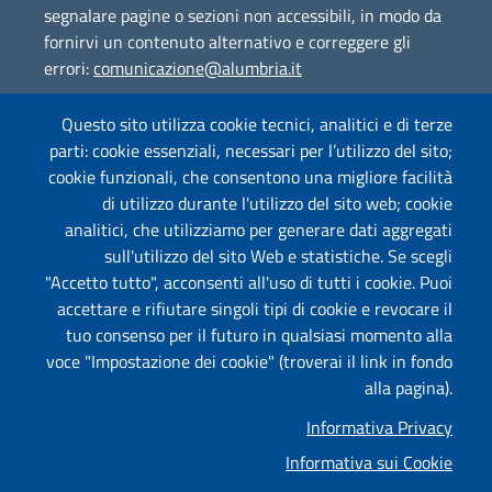
segnalare pagine o sezioni non accessibili, in modo da
fornirvi un contenuto alternativo e correggere gli
errori:
comunicazione@alumbria.it
Questo sito utilizza cookie tecnici, analitici e di terze
parti: cookie essenziali, necessari per l’utilizzo del sito;
Amministrazione Trasparente
cookie funzionali, che consentono una migliore facilità
Segnalazione Illeciti
(whistleblowing)
di utilizzo durante l'utilizzo del sito web; cookie
analitici, che utilizziamo per generare dati aggregati
Albo on-line
sull'utilizzo del sito Web e statistiche. Se scegli
"Accetto tutto", acconsenti all'uso di tutti i cookie. Puoi
accettare e rifiutare singoli tipi di cookie e revocare il
tuo consenso per il futuro in qualsiasi momento alla
Useful links section
Piè di pagina
voce "Impostazione dei cookie" (troverai il link in fondo
Mappa
alla pagina).
Informativa Privacy
Privacy
Informativa sui Cookie
Informativa Cookies