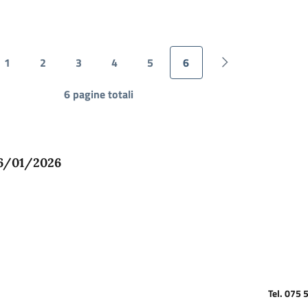
1
2
3
4
5
6
 precedente
Page
Page
Page
Page
Page
Pagina attuale
Pagina successiv
6 pagine totali
6/01/2026
Tel. 075