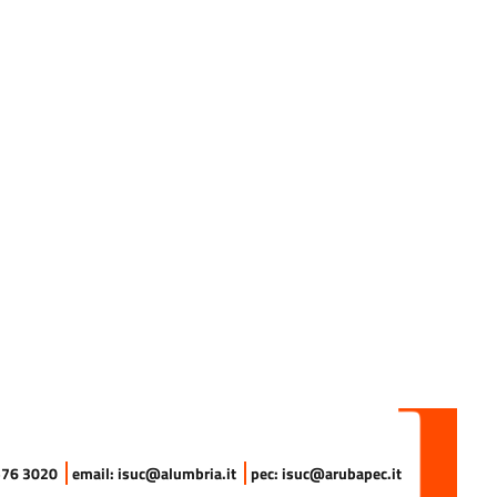
a
 576 3020
email: isuc@alumbria.it
pec: isuc@arubapec.it