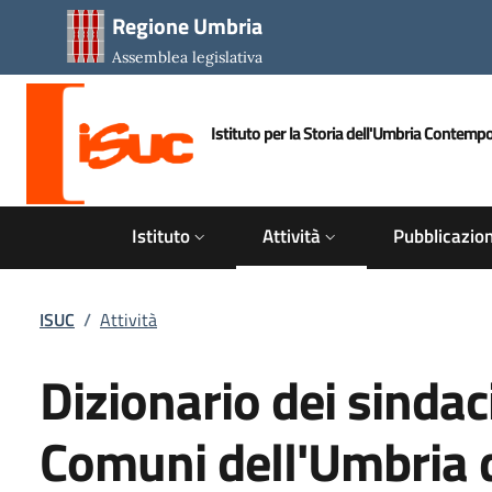
Salta al contenuto principale
Salta al piè di pagina
Regione Umbria
Assemblea legislativa
Istituto per la Storia dell'Umbria Contemp
ISUC
Istituto
Attività
Pubblicazion
Briciole di pane
ISUC
/
Attività
Dizionario dei sindac
Comuni dell'Umbria d