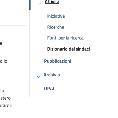
Attività
Attivo
Iniziative
Ricerche
Fonti per la ricerca
e
Dizionario dei sindaci
Attivo
o lo
Pubblicazioni
o
Archivio
OPAC
ata
istero
rare il