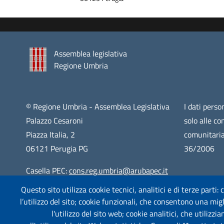
Assemblea legislativa
Regione Umbria
© Regione Umbria - Assemblea Legislativa
I dati person
Palazzo Cesaroni
solo alle co
Piazza Italia, 2
comunitaria
06121 Perugia PG
36/2006
Casella PEC:
cons.reg.umbria@arubapec.it
Questo sito utilizza cookie tecnici, analitici e di terze parti:
Centralino: 075 5761
l’utilizzo del sito; cookie funzionali, che consentono una migli
CF: 94065130547
l'utilizzo del sito web; cookie analitici, che utilizz