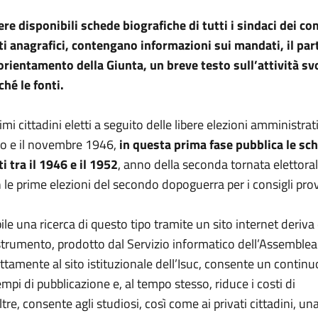
ere disponibili schede biografiche di tutti i sindaci dei c
ati anagrafici, contengano informazioni sui mandati, il par
’orientamento della Giunta, un breve testo sull’attività sv
hé le fonti.
imi cittadini eletti a seguito delle libere elezioni amministra
arzo e il novembre 1946,
in questa prima fase pubblica le sc
i tra il 1946 e il 1952
, anno della seconda tornata elettora
le prime elezioni del secondo dopoguerra per i consigli provi
ile una ricerca di questo tipo tramite un sito internet deriva 
trumento, prodotto dal Servizio informatico dell’Assemblea
ttamente al sito istituzionale dell’Isuc, consente un continu
pi di pubblicazione e, al tempo stesso, riduce i costi di
tre, consente agli studiosi, così come ai privati cittadini, un