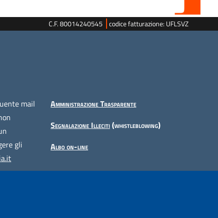
C.F. 80014240545
codice fatturazione: UFLSVZ
guente mail
Amministrazione Trasparente
 non
Segnalazione Illeciti
(whistleblowing)
 un
ere gli
Albo on-line
a.it