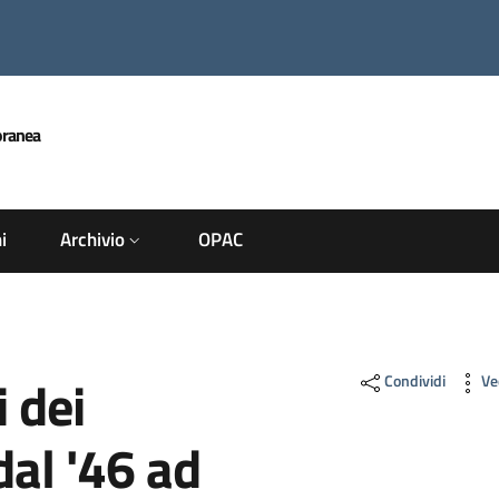
oranea
i
Archivio
OPAC
i dei
Condividi
Ve
al '46 ad