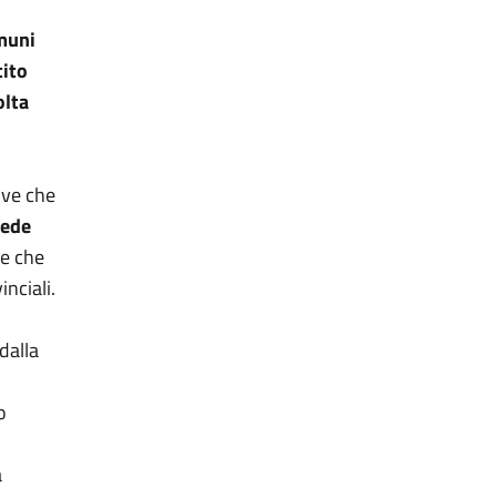
omuni
tito
olta
tive che
hede
le che
nciali.
dalla
o
a