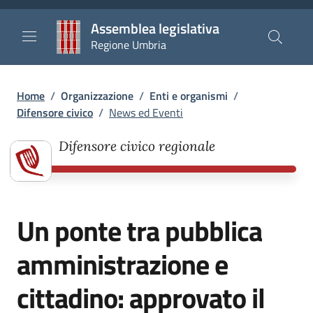
Salta al contenuto principale
Salta al piè di pagina
Assemblea legislativa
Regione Umbria
Briciole di pane
Home
/
Organizzazione
/
Enti e organismi
/
Difensore civico
/
News ed Eventi
Difensore civico regionale
Un ponte tra pubblica
amministrazione e
cittadino: approvato il