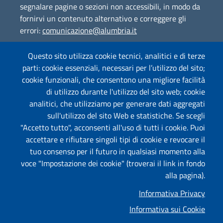
segnalare pagine o sezioni non accessibili, in modo da
fornirvi un contenuto alternativo e correggere gli
errori:
comunicazione@alumbria.it
Questo sito utilizza cookie tecnici, analitici e di terze
parti: cookie essenziali, necessari per l’utilizzo del sito;
Amministrazione Trasparente
cookie funzionali, che consentono una migliore facilità
Segnalazione Illeciti
(whistleblowing)
di utilizzo durante l'utilizzo del sito web; cookie
analitici, che utilizziamo per generare dati aggregati
Albo on-line
sull'utilizzo del sito Web e statistiche. Se scegli
"Accetto tutto", acconsenti all'uso di tutti i cookie. Puoi
accettare e rifiutare singoli tipi di cookie e revocare il
tuo consenso per il futuro in qualsiasi momento alla
Useful links section
Piè di pagina
voce "Impostazione dei cookie" (troverai il link in fondo
Mappa
alla pagina).
Informativa Privacy
Privacy
Informativa sui Cookie
Informativa Cookies