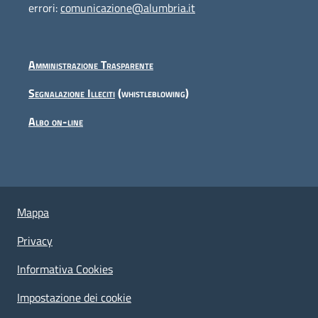
errori:
comunicazione@alumbria.it
Amministrazione Trasparente
Segnalazione Illeciti
(whistleblowing)
Albo on-line
Useful links section
Piè di pagina
Mappa
Privacy
Informativa Cookies
Impostazione dei cookie