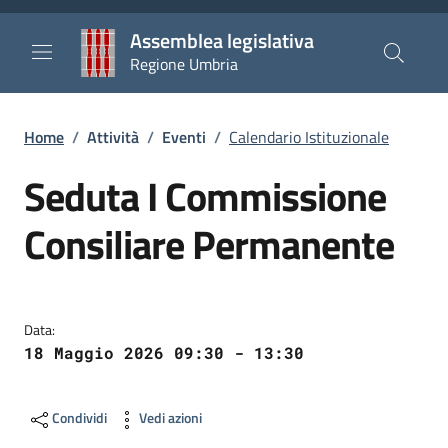
Salta al contenuto principale
Salta al piè di pagina
Assemblea legislativa
Regione Umbria
Briciole di pane
Home
/
Attività
/
Eventi
/
Calendario Istituzionale
Seduta I Commissione
Consiliare Permanente
Data:
18 Maggio 2026 09:30 - 13:30
Condividi
Vedi azioni