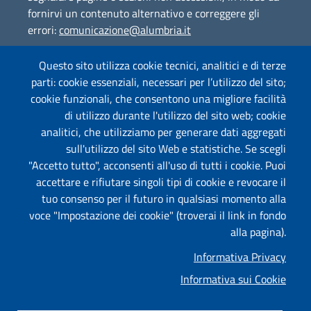
fornirvi un contenuto alternativo e correggere gli
errori:
comunicazione@alumbria.it
Questo sito utilizza cookie tecnici, analitici e di terze
parti: cookie essenziali, necessari per l’utilizzo del sito;
Amministrazione Trasparente
cookie funzionali, che consentono una migliore facilità
Segnalazione Illeciti
(whistleblowing)
di utilizzo durante l'utilizzo del sito web; cookie
analitici, che utilizziamo per generare dati aggregati
Albo on-line
sull'utilizzo del sito Web e statistiche. Se scegli
"Accetto tutto", acconsenti all'uso di tutti i cookie. Puoi
accettare e rifiutare singoli tipi di cookie e revocare il
tuo consenso per il futuro in qualsiasi momento alla
Useful links section
Piè di pagina
voce "Impostazione dei cookie" (troverai il link in fondo
Mappa
alla pagina).
Informativa Privacy
Privacy
Informativa sui Cookie
Informativa Cookies