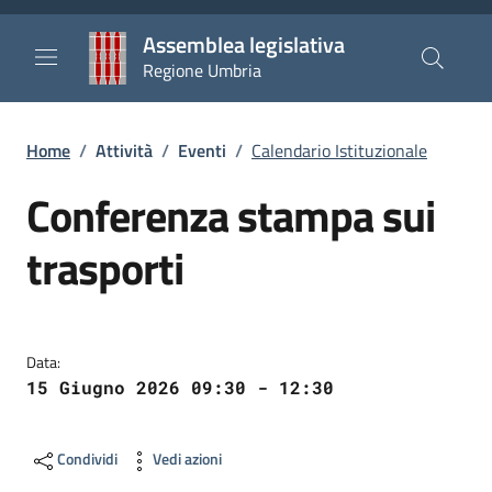
Salta al contenuto principale
Salta al piè di pagina
Assemblea legislativa
Regione Umbria
Briciole di pane
Home
/
Attività
/
Eventi
/
Calendario Istituzionale
Conferenza stampa sui
trasporti
Data:
15 Giugno 2026 09:30 - 12:30
Condividi
Vedi azioni