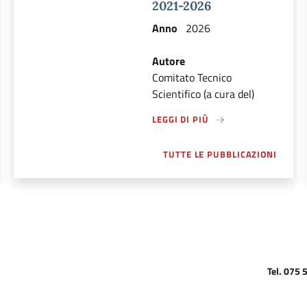
2021-2026
Anno
2026
Autore
Comitato Tecnico
Scientifico (a cura del)
LEGGI DI PIÙ
A PROPOSITO DI LEGGI DI PIÙ DI:
TUTTE LE PUBBLICAZIONI
Tel. 075