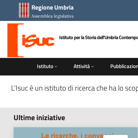
Salta al contenuto principale
Salta al piè di pagina
Regione Umbria
Assemblea legislativa
Istituto per la Storia dell'Umbria Contemp
ISUC
Istituto
Attività
Pubblicazion
L'Isuc è un istituto di ricerca che ha lo 
Ultime iniziative