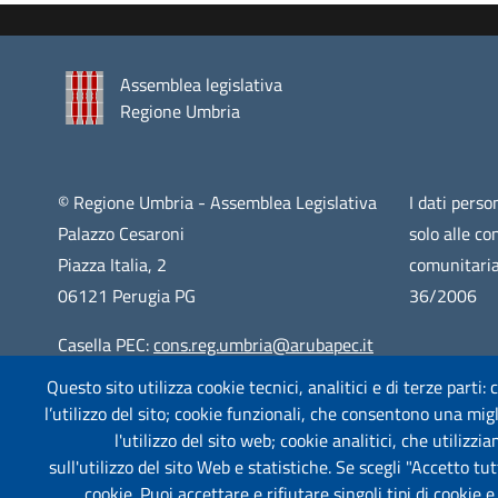
Assemblea legislativa
Regione Umbria
© Regione Umbria - Assemblea Legislativa
I dati person
Palazzo Cesaroni
solo alle co
Piazza Italia, 2
comunitaria
06121 Perugia PG
36/2006
Casella PEC:
cons.reg.umbria@arubapec.it
Questo sito utilizza cookie tecnici, analitici e di terze parti:
Centralino: 075 5761
l’utilizzo del sito; cookie funzionali, che consentono una migli
CF: 94065130547
l'utilizzo del sito web; cookie analitici, che utilizz
sull'utilizzo del sito Web e statistiche. Se scegli "Accetto tutt
cookie. Puoi accettare e rifiutare singoli tipi di cookie 