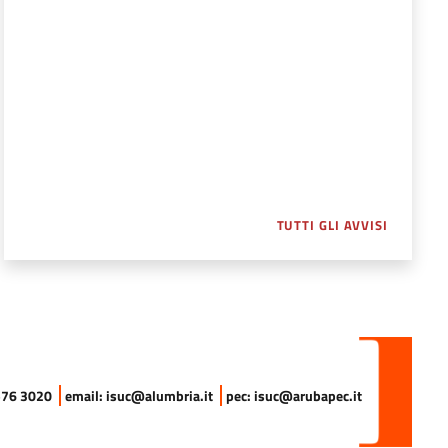
 STORIA DELL’UMBRIA CONTEMPORANEA. LE RICERCHE, I CONVEGNI E L
TUTTI GLI AVVISI
 576 3020
email: isuc@alumbria.it
pec: isuc@arubapec.it