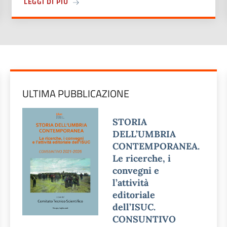
L COMITATO TECNICO SCIENTIFICO ISUC A CONCLUSIONE DEL M
A PROPOSITO DI LUCIANA BRUNELLI E LA S
LEGGI DI PIÙ
ULTIMA PUBBLICAZIONE
STORIA
DELL’UMBRIA
CONTEMPORANEA.
Le ricerche, i
convegni e
l’attività
editoriale
dell’ISUC.
CONSUNTIVO