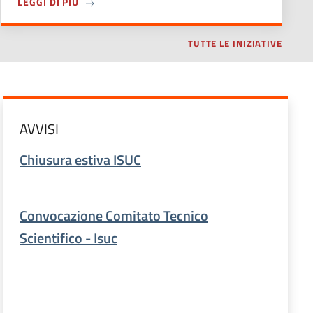
ANDATO 2021-2026
TORIA CONTEMPORANEA
A PROPOSITO DI 1945- 1946 LA CONSULTA NAZI
LEGGI DI PIÙ
TUTTE LE INIZIATIVE
AVVISI
Chiusura estiva ISUC
Convocazione Comitato Tecnico
Scientifico - Isuc