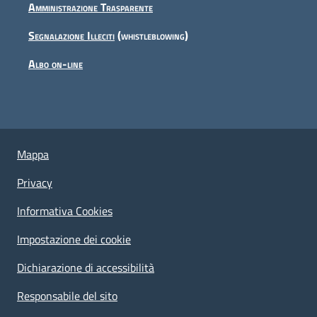
Amministrazione Trasparente
Segnalazione Illeciti
(whistleblowing)
Albo on-line
Useful links section
Piè di pagina
Mappa
Privacy
Informativa Cookies
Impostazione dei cookie
Dichiarazione di accessibilità
Responsabile del sito