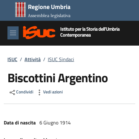
Salta al contenuto principale
Salta al piè di pagina
Regione Umbria
Assemblea legislativa
Istituto per la Storia dell'Umbria
Contemporanea
Briciole di pane
ISUC
/
Attività
/
ISUC Sindaci
Biscottini Argentino
Condividi
Vedi azioni
Data di nascita
6 Giugno 1914