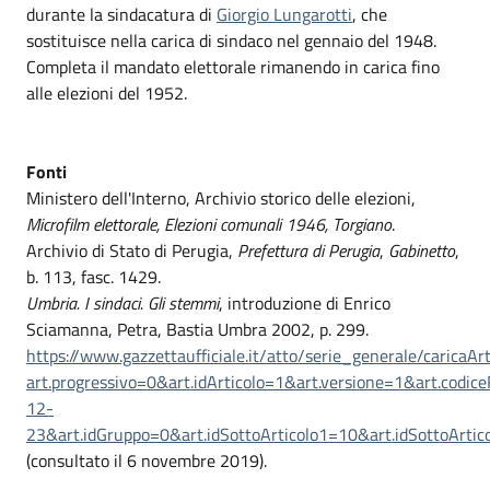
durante la sindacatura di
Giorgio Lungarotti
, che
sostituisce nella carica di sindaco nel gennaio del 1948.
Completa il mandato elettorale rimanendo in carica fino
alle elezioni del 1952.
Fonti
Ministero dell'Interno, Archivio storico delle elezioni,
Microfilm elettorale, Elezioni comunali 1946, Torgiano
.
Archivio di Stato di Perugia,
Prefettura di Perugia
,
Gabinetto
,
b. 113, fasc. 1429.
Umbria. I sindaci. Gli stemmi
, introduzione di Enrico
Sciamanna, Petra, Bastia Umbra 2002, p. 299.
https://www.gazzettaufficiale.it/atto/serie_generale/caricaArt
art.progressivo=0&art.idArticolo=1&art.versione=1&art.cod
12-
23&art.idGruppo=0&art.idSottoArticolo1=10&art.idSottoArtico
(consultato il 6 novembre 2019).