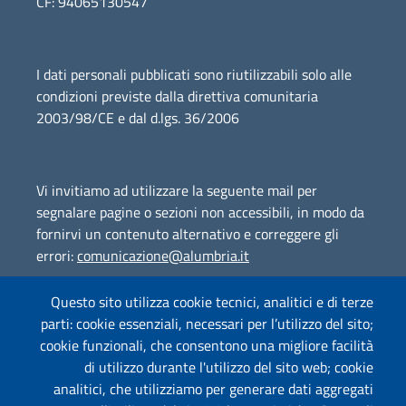
CF: 94065130547
I dati personali pubblicati sono riutilizzabili solo alle
condizioni previste dalla direttiva comunitaria
2003/98/CE e dal d.lgs. 36/2006
Vi invitiamo ad utilizzare la seguente mail per
segnalare pagine o sezioni non accessibili, in modo da
fornirvi un contenuto alternativo e correggere gli
errori:
comunicazione@alumbria.it
Questo sito utilizza cookie tecnici, analitici e di terze
parti: cookie essenziali, necessari per l’utilizzo del sito;
Amministrazione Trasparente
cookie funzionali, che consentono una migliore facilità
Segnalazione Illeciti
(whistleblowing)
di utilizzo durante l'utilizzo del sito web; cookie
analitici, che utilizziamo per generare dati aggregati
Albo on-line