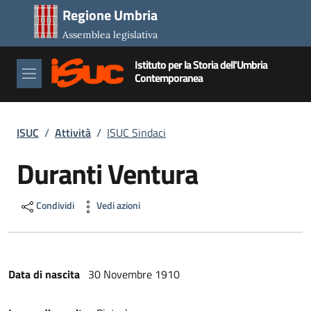
Salta al contenuto principale
Salta al piè di pagina
Regione Umbria
Assemblea legislativa
Istituto per la Storia dell'Umbria
Contemporanea
Briciole di pane
ISUC
/
Attività
/
ISUC Sindaci
Duranti Ventura
Condividi
Vedi azioni
Data di nascita
30 Novembre 1910