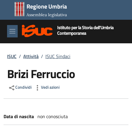
Salta al contenuto principale
Salta al piè di pagina
Regione Umbria
Assemblea legislativa
Istituto per la Storia dell'Umbria
Contemporanea
Briciole di pane
ISUC
/
Attività
/
ISUC Sindaci
Brizi Ferruccio
Condividi
Vedi azioni
Data di nascita
non conosciuta