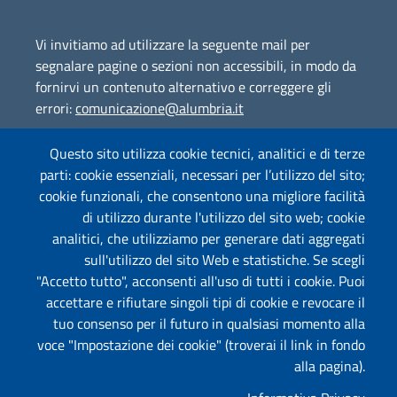
Vi invitiamo ad utilizzare la seguente mail per
segnalare pagine o sezioni non accessibili, in modo da
fornirvi un contenuto alternativo e correggere gli
errori:
comunicazione@alumbria.it
Questo sito utilizza cookie tecnici, analitici e di terze
parti: cookie essenziali, necessari per l’utilizzo del sito;
Amministrazione Trasparente
cookie funzionali, che consentono una migliore facilità
Segnalazione Illeciti
(whistleblowing)
di utilizzo durante l'utilizzo del sito web; cookie
analitici, che utilizziamo per generare dati aggregati
Albo on-line
sull'utilizzo del sito Web e statistiche. Se scegli
"Accetto tutto", acconsenti all'uso di tutti i cookie. Puoi
accettare e rifiutare singoli tipi di cookie e revocare il
tuo consenso per il futuro in qualsiasi momento alla
Useful links section
Piè di pagina
voce "Impostazione dei cookie" (troverai il link in fondo
Mappa
alla pagina).