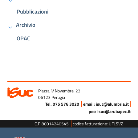
Pubblicazioni
Archivio
OPAC
Piazza IV Novembre, 23
06123 Perugia
Tel. 075 576 3020
email: isuc@alumbria.it
pec: isuc@arubapec.it
C.F. 80014240545
codice fatturazione: UFLSVZ