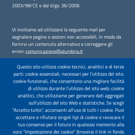
2003/98/CE e dal d.lgs. 36/2006
Vi invitiamo ad utilizzare la seguente mail per
segnalare pagine o sezioni non accessibili, in modo da
fornirvi un contenuto alternativo e correggere gli
errori:
comunicazione@alumbria.it
Questo sito utilizza cookie tecnici, analitici e di terze
parti: cookie essenziali, necessari per l’utilizzo del sito;
Amministrazione Trasparente
cookie funzionali, che consentono una migliore facilità
Segnalazione Illeciti
(whistleblowing)
di utilizzo durante l'utilizzo del sito web; cookie
analitici, che utilizziamo per generare dati aggregati
Albo on-line
sull'utilizzo del sito Web e statistiche. Se scegli
"Accetto tutto", acconsenti all'uso di tutti i cookie. Puoi
accettare e rifiutare singoli tipi di cookie e revocare il
tuo consenso per il futuro in qualsiasi momento alla
Useful links section
Piè di pagina
voce "Impostazione dei cookie" (troverai il link in fondo