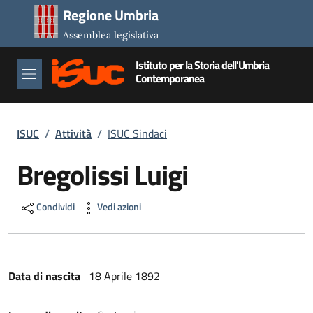
Salta al contenuto principale
Salta al piè di pagina
Regione Umbria
Assemblea legislativa
Istituto per la Storia dell'Umbria
Contemporanea
Briciole di pane
ISUC
/
Attività
/
ISUC Sindaci
Bregolissi Luigi
Condividi
Vedi azioni
Data di nascita
18 Aprile 1892