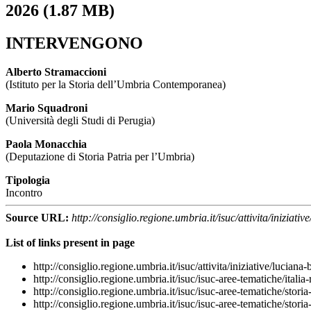
2026
(1.87 MB)
INTERVENGONO
Alberto Stramaccioni
(Istituto per la Storia dell’Umbria Contemporanea)
Mario Squadroni
(Università degli Studi di Perugia)
Paola Monacchia
(Deputazione di Storia Patria per l’Umbria)
Tipologia
Incontro
Source URL:
http://consiglio.regione.umbria.it/isuc/attivita/iniziat
List of links present in page
http://consiglio.regione.umbria.it/isuc/attivita/iniziative/lucian
http://consiglio.regione.umbria.it/isuc/isuc-aree-tematiche/italia
http://consiglio.regione.umbria.it/isuc/isuc-aree-tematiche/stor
http://consiglio.regione.umbria.it/isuc/isuc-aree-tematiche/storia